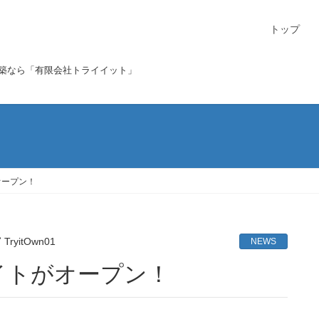
トップ
構築なら「有限会社トライイット」
オープン！
TryitOwn01
NEWS
サイトがオープン！